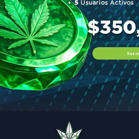
5
Usuarios Activos
$350
Susc